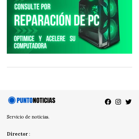
Facebook
Instagra
Twitt
Servicio de noticias.
Director
: