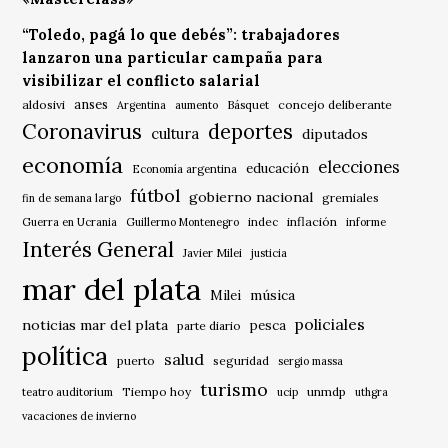
“Toledo, pagá lo que debés”: trabajadores
lanzaron una particular campaña para
visibilizar el conflicto salarial
anses
aldosivi
Básquet
concejo deliberante
Argentina
aumento
Coronavirus
deportes
cultura
diputados
economía
elecciones
educación
Economía argentina
fútbol
gobierno nacional
gremiales
fin de semana largo
indec
inflación
Guerra en Ucrania
Guillermo Montenegro
informe
Interés General
Javier Milei
justicia
mar del plata
música
Milei
policiales
noticias mar del plata
pesca
parte diario
política
salud
puerto
seguridad
sergio massa
turismo
Tiempo hoy
unmdp
teatro auditorium
ucip
uthgra
vacaciones de invierno