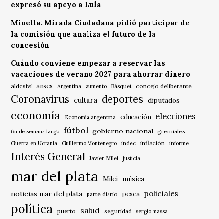
expresó su apoyo a Lula
Minella: Mirada Ciudadana pidió participar de
la comisión que analiza el futuro de la
concesión
Cuándo conviene empezar a reservar las
vacaciones de verano 2027 para ahorrar dinero
anses
aldosivi
Básquet
concejo deliberante
Argentina
aumento
Coronavirus
deportes
cultura
diputados
economía
elecciones
educación
Economía argentina
fútbol
gobierno nacional
gremiales
fin de semana largo
indec
inflación
Guerra en Ucrania
Guillermo Montenegro
informe
Interés General
Javier Milei
justicia
mar del plata
música
Milei
policiales
noticias mar del plata
pesca
parte diario
política
salud
puerto
seguridad
sergio massa