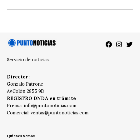
Facebook
Instagra
Twitt
Servicio de noticias.
Director
:
Gonzalo Patrone
Av.Colón 2855 9D
REGISTRO DNDA en trámite
Prensa:
info@puntonoticias.com
Comercial:
ventas@puntonoticias.com
Quienes Somos