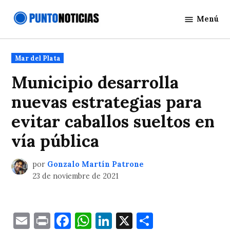
Saltar
Menú
al
Punto
contenido
Noticias
Publicado
Mar del Plata
en
Municipio desarrolla
nuevas estrategias para
evitar caballos sueltos en
vía pública
por
Gonzalo Martín Patrone
23 de noviembre de 2021
Email
Print
Facebook
WhatsApp
LinkedIn
X
Comparti