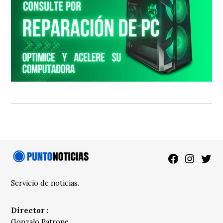
Facebook
Instagra
Twitt
Servicio de noticias.
Director
:
Gonzalo Patrone