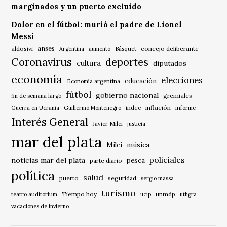
marginados y un puerto excluido
Dolor en el fútbol: murió el padre de Lionel
Messi
anses
aldosivi
Básquet
concejo deliberante
Argentina
aumento
Coronavirus
deportes
cultura
diputados
economía
elecciones
educación
Economía argentina
fútbol
gobierno nacional
gremiales
fin de semana largo
indec
inflación
Guerra en Ucrania
Guillermo Montenegro
informe
Interés General
Javier Milei
justicia
mar del plata
música
Milei
policiales
noticias mar del plata
pesca
parte diario
política
salud
puerto
seguridad
sergio massa
turismo
Tiempo hoy
unmdp
teatro auditorium
ucip
uthgra
vacaciones de invierno