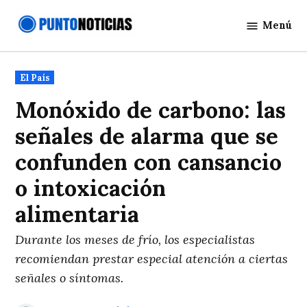
Saltar
Menú
al
Punto
contenido
Noticias
Publicado
El País
en
Monóxido de carbono: las
señales de alarma que se
confunden con cansancio
o intoxicación
alimentaria
Durante los meses de frío, los especialistas
recomiendan prestar especial atención a ciertas
señales o síntomas.