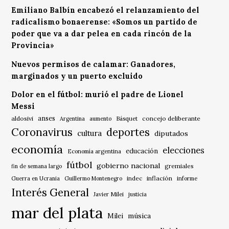
Emiliano Balbín encabezó el relanzamiento del
radicalismo bonaerense: «Somos un partido de
poder que va a dar pelea en cada rincón de la
Provincia»
Nuevos permisos de calamar: Ganadores,
marginados y un puerto excluido
Dolor en el fútbol: murió el padre de Lionel
Messi
anses
aldosivi
Básquet
concejo deliberante
Argentina
aumento
Coronavirus
deportes
cultura
diputados
economía
elecciones
educación
Economía argentina
fútbol
gobierno nacional
gremiales
fin de semana largo
indec
inflación
Guerra en Ucrania
Guillermo Montenegro
informe
Interés General
Javier Milei
justicia
mar del plata
música
Milei