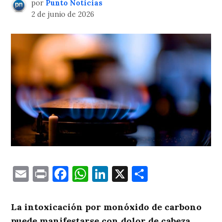
por
Punto Noticias
2 de junio de 2026
Email
Print
Facebook
WhatsApp
LinkedIn
X
Comparti
La intoxicación por monóxido de carbono
puede manifestarse con dolor de cabeza,