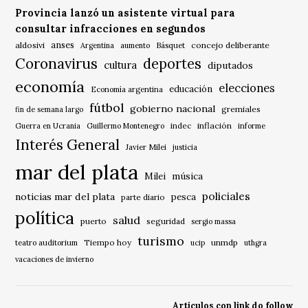
Provincia lanzó un asistente virtual para
consultar infracciones en segundos
anses
aldosivi
Básquet
concejo deliberante
Argentina
aumento
Coronavirus
deportes
cultura
diputados
economía
elecciones
educación
Economía argentina
fútbol
gobierno nacional
gremiales
fin de semana largo
indec
inflación
Guerra en Ucrania
Guillermo Montenegro
informe
Interés General
Javier Milei
justicia
mar del plata
música
Milei
policiales
noticias mar del plata
pesca
parte diario
política
salud
puerto
seguridad
sergio massa
turismo
Tiempo hoy
unmdp
teatro auditorium
ucip
uthgra
vacaciones de invierno
Articulos con link do follow