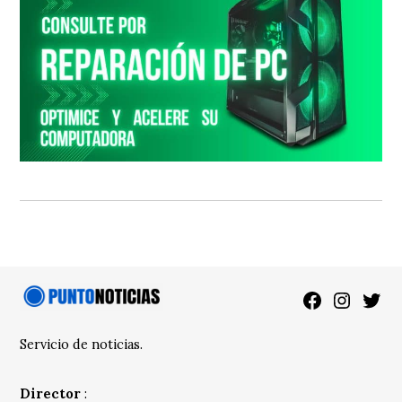
Facebook
Instagra
Twitt
Servicio de noticias.
Director
: