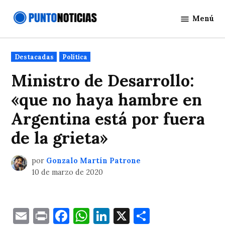
Saltar
Menú
al
Punto
contenido
Noticias
Publicado
Destacadas
Política
en
Ministro de Desarrollo:
«que no haya hambre en
Argentina está por fuera
de la grieta»
por
Gonzalo Martín Patrone
10 de marzo de 2020
Email
Print
Facebook
WhatsApp
LinkedIn
X
Comparti