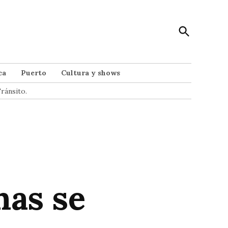
Open
Punto Noticias
Search
Noticias de Mar del Plata
ca
Puerto
Cultura y shows
ránsito.
nas se