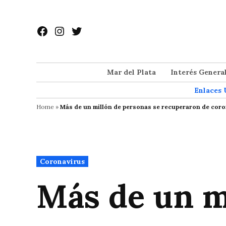
Saltar
al
Facebook
Instagram
Twitter
contenido
Mar del Plata
Interés Genera
Enlaces 
Home
»
Más de un millón de personas se recuperaron de coro
Publicado
Coronavirus
en
Más de un m