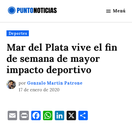
Saltar
Menú
al
Punto
contenido
Noticias
Publicado
Deportes
en
Mar del Plata vive el fin
de semana de mayor
impacto deportivo
por
Gonzalo Martín Patrone
17 de enero de 2020
Email
Print
Facebook
WhatsApp
LinkedIn
X
Comparti