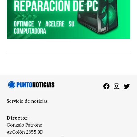
Facebook
Instagra
Twitt
Servicio de noticias.
Director
:
Gonzalo Patrone
Av.Colón 2855 9D