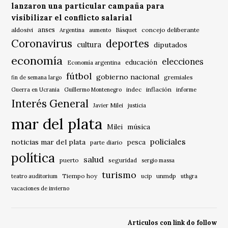
lanzaron una particular campaña para
visibilizar el conflicto salarial
anses
aldosivi
Básquet
concejo deliberante
Argentina
aumento
Coronavirus
deportes
cultura
diputados
economía
elecciones
educación
Economía argentina
fútbol
gobierno nacional
gremiales
fin de semana largo
indec
inflación
Guerra en Ucrania
Guillermo Montenegro
informe
Interés General
Javier Milei
justicia
mar del plata
música
Milei
policiales
noticias mar del plata
pesca
parte diario
política
salud
puerto
seguridad
sergio massa
turismo
Tiempo hoy
unmdp
teatro auditorium
ucip
uthgra
vacaciones de invierno
Articulos con link do follow