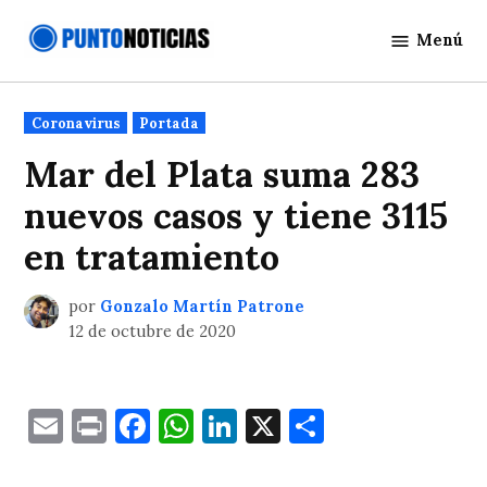
Saltar
Menú
al
Punto
contenido
Noticias
Publicado
Coronavirus
Portada
en
Mar del Plata suma 283
nuevos casos y tiene 3115
en tratamiento
por
Gonzalo Martín Patrone
12 de octubre de 2020
Email
Print
Facebook
WhatsApp
LinkedIn
X
Comparti