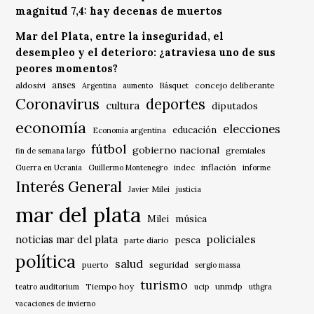
magnitud 7,4: hay decenas de muertos
Mar del Plata, entre la inseguridad, el
desempleo y el deterioro: ¿atraviesa uno de sus
peores momentos?
anses
aldosivi
Básquet
concejo deliberante
Argentina
aumento
Coronavirus
deportes
cultura
diputados
economía
elecciones
educación
Economía argentina
fútbol
gobierno nacional
gremiales
fin de semana largo
indec
inflación
Guerra en Ucrania
Guillermo Montenegro
informe
Interés General
Javier Milei
justicia
mar del plata
música
Milei
policiales
noticias mar del plata
pesca
parte diario
política
salud
puerto
seguridad
sergio massa
turismo
Tiempo hoy
unmdp
teatro auditorium
ucip
uthgra
vacaciones de invierno