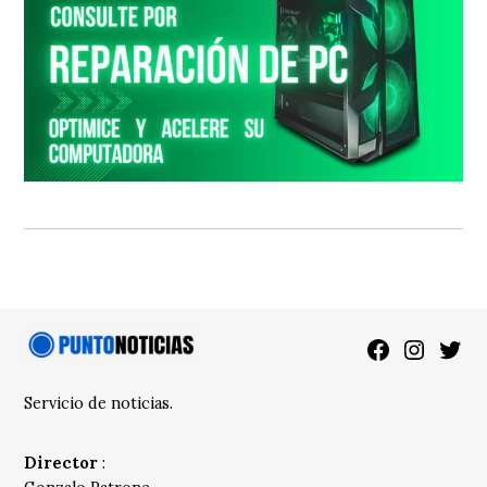
Facebook
Instagra
Twitt
Servicio de noticias.
Director
: