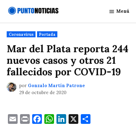
Saltar
Menú
al
Punto
contenido
Noticias
Publicado
Coronavirus
Portada
en
Mar del Plata reporta 244
nuevos casos y otros 21
fallecidos por COVID-19
por
Gonzalo Martín Patrone
29 de octubre de 2020
Email
Print
Facebook
WhatsApp
LinkedIn
X
Comparti