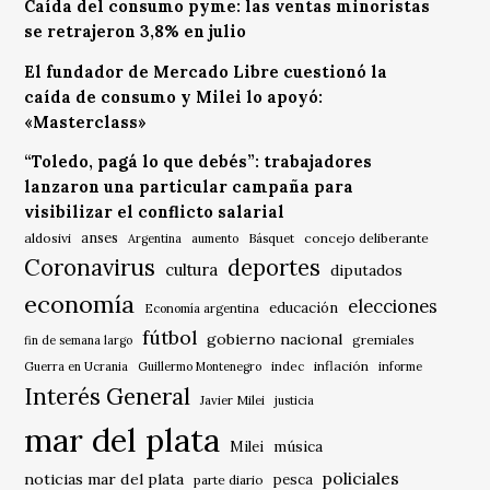
Caída del consumo pyme: las ventas minoristas
se retrajeron 3,8% en julio
El fundador de Mercado Libre cuestionó la
caída de consumo y Milei lo apoyó:
«Masterclass»
“Toledo, pagá lo que debés”: trabajadores
lanzaron una particular campaña para
visibilizar el conflicto salarial
anses
aldosivi
Básquet
concejo deliberante
Argentina
aumento
Coronavirus
deportes
cultura
diputados
economía
elecciones
educación
Economía argentina
fútbol
gobierno nacional
gremiales
fin de semana largo
indec
inflación
Guerra en Ucrania
Guillermo Montenegro
informe
Interés General
Javier Milei
justicia
mar del plata
música
Milei
policiales
noticias mar del plata
pesca
parte diario