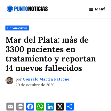
Saltar
Menú
al
Punto
contenido
Noticias
Publicado
Coronavirus
en
Mar del Plata: más de
3300 pacientes en
tratamiento y reportan
14 nuevos fallecidos
por
Gonzalo Martín Patrone
20 de octubre de 2020
Email
Print
Facebook
WhatsApp
LinkedIn
X
Comparti