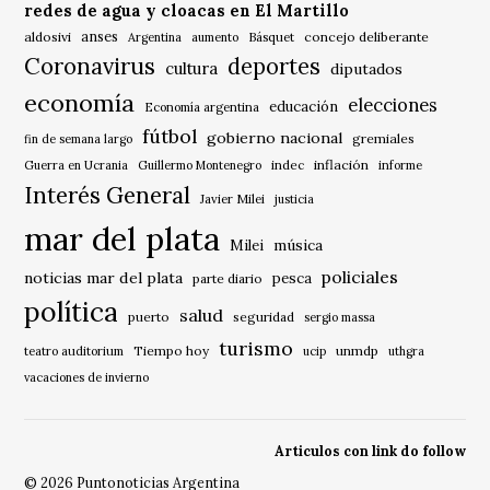
redes de agua y cloacas en El Martillo
anses
aldosivi
Básquet
concejo deliberante
Argentina
aumento
Coronavirus
deportes
cultura
diputados
economía
elecciones
educación
Economía argentina
fútbol
gobierno nacional
gremiales
fin de semana largo
indec
inflación
Guerra en Ucrania
Guillermo Montenegro
informe
Interés General
Javier Milei
justicia
mar del plata
música
Milei
policiales
noticias mar del plata
pesca
parte diario
política
salud
puerto
seguridad
sergio massa
turismo
Tiempo hoy
unmdp
teatro auditorium
ucip
uthgra
vacaciones de invierno
Articulos con link do follow
© 2026 Puntonoticias Argentina