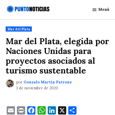
Saltar
Menú
al
Punto
contenido
Noticias
Publicado
Mar del Plata
en
Mar del Plata, elegida por
Naciones Unidas para
proyectos asociados al
turismo sustentable
por
Gonzalo Martín Patrone
3 de noviembre de 2020
Email
Print
Facebook
WhatsApp
LinkedIn
X
Comparti