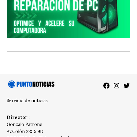
Facebook
Instagra
Twitt
Servicio de noticias.
Director
:
Gonzalo Patrone
Av.Colón 2855 9D