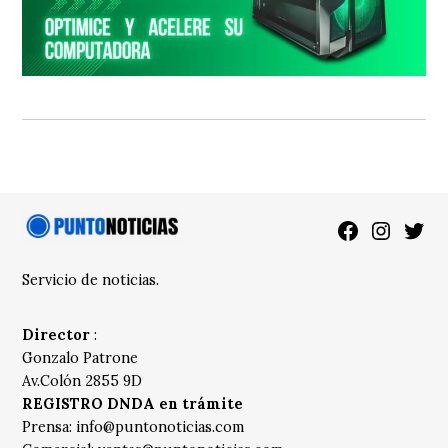
Facebook
Instagra
Twitt
Servicio de noticias.
Director
:
Gonzalo Patrone
Av.Colón 2855 9D
REGISTRO DNDA en trámite
Prensa:
info@puntonoticias.com