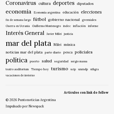
Coronavirus
deportes
cultura
diputados
economía
elecciones
educación
Economía argentina
fútbol
gobierno nacional
gremiales
fin de semana largo
indec
inflación
Guerra en Ucrania
Guillermo Montenegro
informe
Interés General
Javier Milei
justicia
mar del plata
música
Milei
policiales
noticias mar del plata
pesca
parte diario
política
salud
puerto
seguridad
sergio massa
turismo
Tiempo hoy
unmdp
teatro auditorium
ucip
uthgra
vacaciones de invierno
Articulos con link do follow
© 2026 Puntonoticias Argentina
Impulsado por Newspack