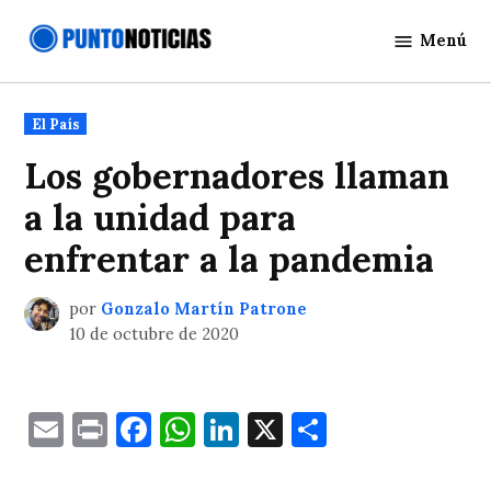
Saltar
Menú
al
Punto
contenido
Noticias
Publicado
El País
en
Los gobernadores llaman
a la unidad para
enfrentar a la pandemia
por
Gonzalo Martín Patrone
10 de octubre de 2020
Email
Print
Facebook
WhatsApp
LinkedIn
X
Comparti