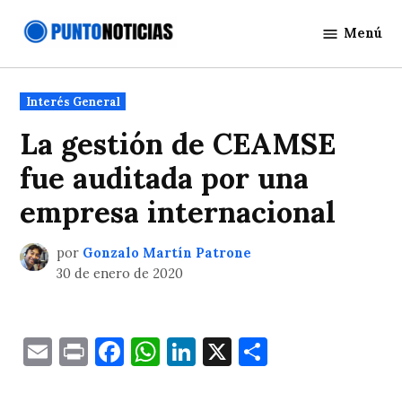
Saltar
Menú
al
Punto
contenido
Noticias
Publicado
Interés General
en
La gestión de CEAMSE
fue auditada por una
empresa internacional
por
Gonzalo Martín Patrone
30 de enero de 2020
Email
Print
Facebook
WhatsApp
LinkedIn
X
Comparti