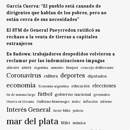
García Cuerva: “El pueblo está cansado de
dirigentes que hablan de los pobres, pero no
están cerca de sus necesidades”
El STM de General Pueyrredon ratificó su
rechazo a la venta de tierras a capitales
extranjeros
Ex Sadowa: trabajadores despedidos volvieron a
reclamar por las indemnizaciones impagas
anses
aldosivi
Básquet
concejo deliberante
Argentina
aumento
Coronavirus
deportes
cultura
diputados
economía
elecciones
educación
Economía argentina
fútbol
gobierno nacional
gremiales
fin de semana largo
indec
inflación
Guerra en Ucrania
Guillermo Montenegro
informe
Interés General
Javier Milei
justicia
mar del plata
música
Milei