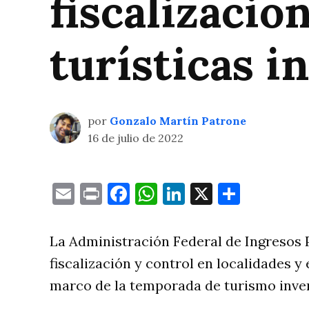
fiscalizacio
turísticas i
por
Gonzalo Martín Patrone
16 de julio de 2022
Email
Print
Facebook
WhatsApp
LinkedIn
X
Compa
La Administración Federal de Ingresos 
fiscalización y control en localidades y
marco de la temporada de turismo inver