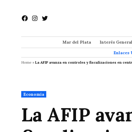
Saltar
al
Facebook
Instagram
Twitter
contenido
Mar del Plata
Interés Genera
Enlaces 
Home
»
La AFIP avanza en controles y fiscalizaciones en centr
Publicado
Economía
en
La AFIP ava