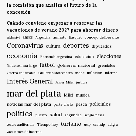
la comisión que analiza el futuro de la
concesión
Cuándo conviene empezar a reservar las
vacaciones de verano 2027 para ahorrar dinero
anses
aldosivi
Básquet
concejo deliberante
Argentina
aumento
Coronavirus
deportes
cultura
diputados
economía
elecciones
educación
Economía argentina
fútbol
gobierno nacional
gremiales
fin de semana largo
indec
inflación
Guerra en Ucrania
Guillermo Montenegro
informe
Interés General
Javier Milei
justicia
mar del plata
música
Milei
policiales
noticias mar del plata
pesca
parte diario
política
salud
puerto
seguridad
sergio massa
turismo
Tiempo hoy
unmdp
teatro auditorium
ucip
uthgra
vacaciones de invierno