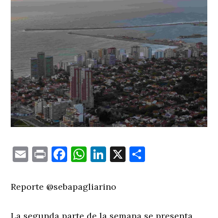
Email
Print
Facebook
WhatsApp
LinkedIn
X
Comparti
Reporte @sebapagliarino
La segunda parte de la semana se presenta