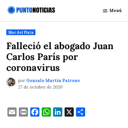
Saltar
Menú
al
Punto
contenido
Noticias
Publicado
Mar del Plata
en
Falleció el abogado Juan
Carlos París por
coronavirus
por
Gonzalo Martín Patrone
27 de octubre de 2020
Email
Print
Facebook
WhatsApp
LinkedIn
X
Comparti