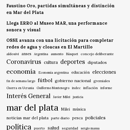
Faustino Oro, partidas simultáneas y distinción
en Mar del Plata
Llega ERRO al Museo MAR, una performance
sonora y visual
OSSE avanza con una licitación para completar
redes de agua y cloacas en El Martillo
anses
aldosivi
Básquet
concejo deliberante
Argentina
aumento
Coronavirus
deportes
cultura
diputados
economía
elecciones
educación
Economía argentina
fútbol
gobierno nacional
gremiales
fin de semana largo
indec
inflación
Guerra en Ucrania
Guillermo Montenegro
informe
Interés General
Javier Milei
justicia
mar del plata
música
Milei
policiales
noticias mar del plata
pesca
parte diario
política
salud
puerto
seguridad
sergio massa