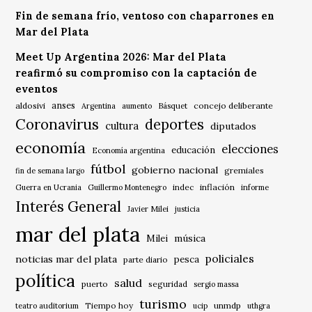
Fin de semana frío, ventoso con chaparrones en
Mar del Plata
Meet Up Argentina 2026: Mar del Plata
reafirmó su compromiso con la captación de
eventos
anses
aldosivi
Básquet
concejo deliberante
Argentina
aumento
Coronavirus
deportes
cultura
diputados
economía
elecciones
educación
Economía argentina
fútbol
gobierno nacional
gremiales
fin de semana largo
indec
inflación
Guerra en Ucrania
Guillermo Montenegro
informe
Interés General
Javier Milei
justicia
mar del plata
música
Milei
policiales
noticias mar del plata
pesca
parte diario
política
salud
puerto
seguridad
sergio massa
turismo
Tiempo hoy
unmdp
teatro auditorium
ucip
uthgra