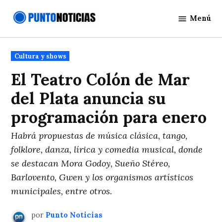
Saltar
Menú
al
Punto
contenido
Noticias
Publicado
Cultura y shows
en
El Teatro Colón de Mar
del Plata anuncia su
programación para enero
Habrá propuestas de música clásica, tango,
folklore, danza, lírica y comedia musical, donde
se destacan Mora Godoy, Sueño Stéreo,
Barlovento, Gwen y los organismos artísticos
municipales, entre otros.
por
Punto Noticias