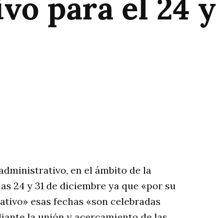
vo para el 24 y
rtir
dministrativo, en el ámbito de la
ías 24 y 31 de diciembre ya que «por su
ativo» esas fechas «son celebradas
iante la unión y acercamiento de las