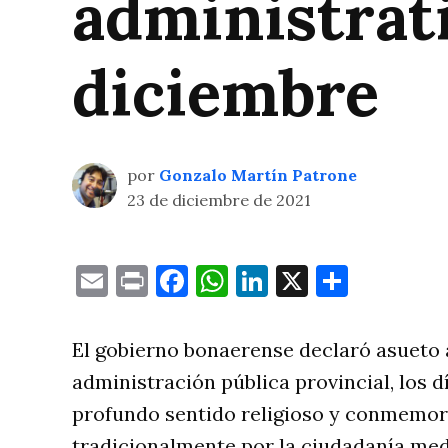
administrati
diciembre
por
Gonzalo Martín Patrone
23 de diciembre de 2021
Email
Print
Facebook
WhatsApp
LinkedIn
X
Compa
El gobierno bonaerense declaró asueto a
administración pública provincial, los d
profundo sentido religioso y conmemor
tradicionalmente por la ciudadanía med