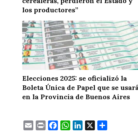
cerealeras, perdieron el Estado y
los productores”
Elecciones 2025: se oficializó la
Boleta Única de Papel que se usar
en la Provincia de Buenos Aires
Email
Print
Facebook
WhatsApp
LinkedIn
X
Compa