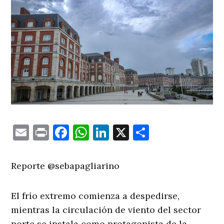
Email
Print
Facebook
WhatsApp
LinkedIn
X
Comparti
Reporte @sebapagliarino
El frío extremo comienza a despedirse,
mientras la circulación de viento del sector
norte se instala como protagonista de la