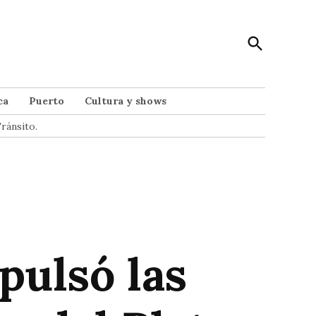
Open
Punto Noticias
Search
Noticias de Mar del Plata
ca
Puerto
Cultura y shows
ránsito.
pulsó las