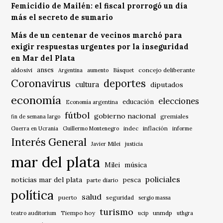
Femicidio de Mailén: el fiscal prorrogó un día
más el secreto de sumario
Más de un centenar de vecinos marchó para
exigir respuestas urgentes por la inseguridad
en Mar del Plata
anses
aldosivi
Básquet
concejo deliberante
Argentina
aumento
Coronavirus
deportes
cultura
diputados
economía
elecciones
educación
Economía argentina
fútbol
gobierno nacional
gremiales
fin de semana largo
indec
inflación
Guerra en Ucrania
Guillermo Montenegro
informe
Interés General
Javier Milei
justicia
mar del plata
música
Milei
policiales
noticias mar del plata
pesca
parte diario
política
salud
puerto
seguridad
sergio massa
turismo
Tiempo hoy
unmdp
teatro auditorium
ucip
uthgra