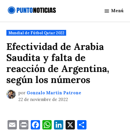
Saltar
Menú
al
Punto
contenido
Noticias
Publicado
Mundial de Fútbol Qatar 2022
en
Efectividad de Arabia
Saudita y falta de
reacción de Argentina,
según los números
por
Gonzalo Martín Patrone
22 de noviembre de 2022
Email
Print
Facebook
WhatsApp
LinkedIn
X
Comparti