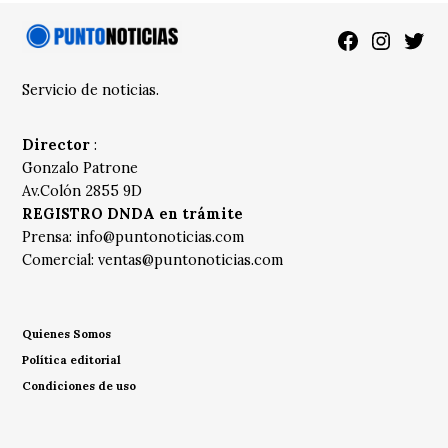
Facebook
Instagra
Twitt
Servicio de noticias.
Director
:
Gonzalo Patrone
Av.Colón 2855 9D
REGISTRO DNDA en trámite
Prensa:
info@puntonoticias.com
Comercial:
ventas@puntonoticias.com
Quienes Somos
Política editorial
Condiciones de uso