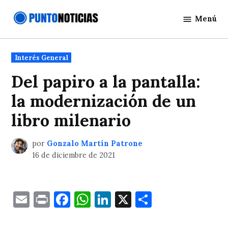
Saltar
Menú
al
Punto
contenido
Noticias
Publicado
Interés General
en
Del papiro a la pantalla:
la modernización de un
libro milenario
por
Gonzalo Martín Patrone
16 de diciembre de 2021
Email
Print
Facebook
WhatsApp
LinkedIn
X
Comparti