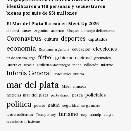
identificaron a 148 personas y secuestraron
bienes por más de $51 millones
El Mar del Plata Bureau en Meet Up 2026
anses
aldosivi
Básquet
concejo deliberante
Argentina
aumento
Coronavirus
deportes
cultura
diputados
economía
elecciones
educación
Economía argentina
fútbol
gobierno nacional
gremiales
fin de semana largo
indec
inflación
Guerra en Ucrania
Guillermo Montenegro
informe
Interés General
Javier Milei
justicia
mar del plata
música
Milei
policiales
noticias mar del plata
pesca
parte diario
política
salud
puerto
seguridad
sergio massa
turismo
Tiempo hoy
unmdp
teatro auditorium
ucip
uthgra
vacaciones de invierno