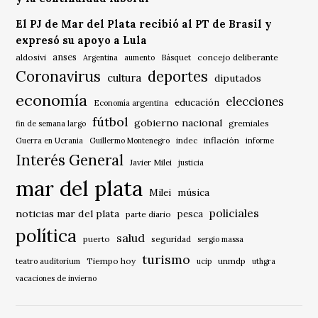
El PJ de Mar del Plata recibió al PT de Brasil y
expresó su apoyo a Lula
anses
aldosivi
Básquet
concejo deliberante
Argentina
aumento
Coronavirus
deportes
cultura
diputados
economía
elecciones
educación
Economía argentina
fútbol
gobierno nacional
gremiales
fin de semana largo
indec
inflación
Guerra en Ucrania
Guillermo Montenegro
informe
Interés General
Javier Milei
justicia
mar del plata
música
Milei
policiales
noticias mar del plata
pesca
parte diario
política
salud
puerto
seguridad
sergio massa
turismo
Tiempo hoy
unmdp
teatro auditorium
ucip
uthgra
vacaciones de invierno