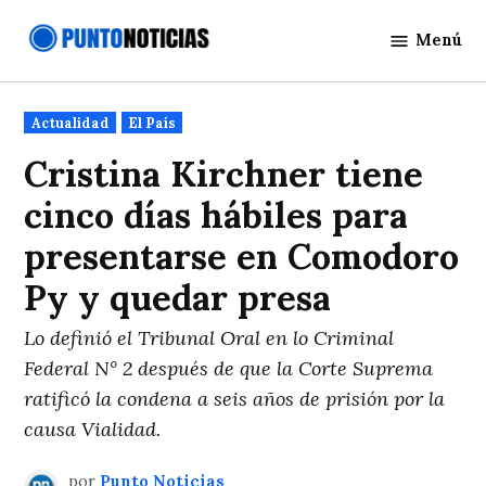
Saltar
Menú
al
Punto
contenido
Noticias
Publicado
Actualidad
El País
en
Cristina Kirchner tiene
cinco días hábiles para
presentarse en Comodoro
Py y quedar presa
Lo definió el Tribunal Oral en lo Criminal
Federal N° 2 después de que la Corte Suprema
ratificó la condena a seis años de prisión por la
causa Vialidad.
por
Punto Noticias