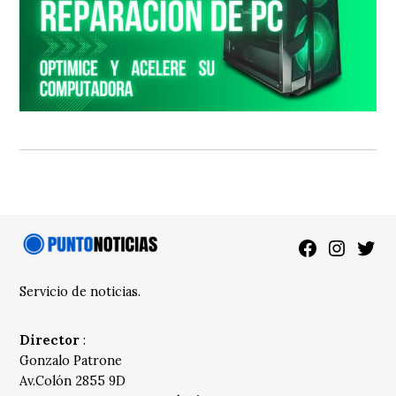
Facebook
Instagra
Twitt
Servicio de noticias.
Director
:
Gonzalo Patrone
Av.Colón 2855 9D