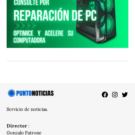
Facebook
Instagra
Twitt
Servicio de noticias.
Director
:
Gonzalo Patrone