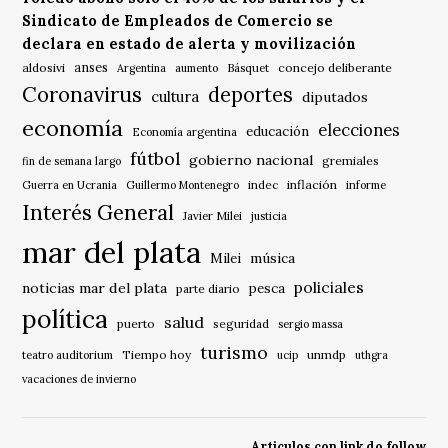
Sindicato de Empleados de Comercio se
declara en estado de alerta y movilización
anses
aldosivi
Básquet
concejo deliberante
Argentina
aumento
Coronavirus
deportes
cultura
diputados
economía
elecciones
educación
Economía argentina
fútbol
gobierno nacional
gremiales
fin de semana largo
indec
inflación
Guerra en Ucrania
Guillermo Montenegro
informe
Interés General
Javier Milei
justicia
mar del plata
música
Milei
policiales
noticias mar del plata
pesca
parte diario
política
salud
puerto
seguridad
sergio massa
turismo
Tiempo hoy
unmdp
teatro auditorium
ucip
uthgra
vacaciones de invierno
Articulos con link do follow