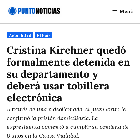
Saltar
Menú
al
Punto
contenido
Noticias
Publicado
Actualidad
El País
en
Cristina Kirchner quedó
formalmente detenida en
su departamento y
deberá usar tobillera
electrónica
A través de una videollamada, el juez Gorini le
confirmó la prisión domiciliaria. La
expresidenta comenzó a cumplir su condena de
6 años en la Causa Vialidad.