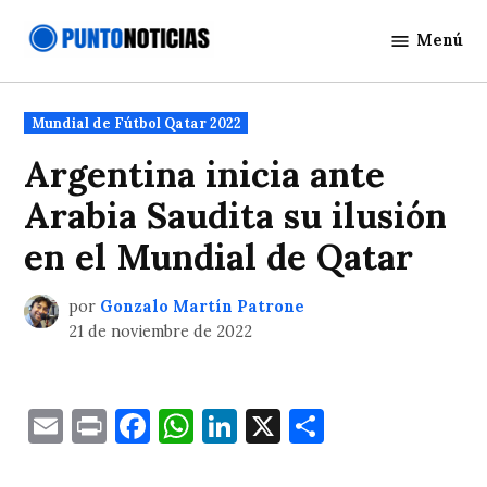
Saltar
Menú
al
Punto
contenido
Noticias
Publicado
Mundial de Fútbol Qatar 2022
en
Argentina inicia ante
Arabia Saudita su ilusión
en el Mundial de Qatar
por
Gonzalo Martín Patrone
21 de noviembre de 2022
Email
Print
Facebook
WhatsApp
LinkedIn
X
Comparti