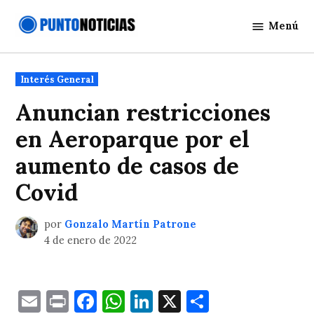
Saltar
Menú
al
Punto
contenido
Noticias
Publicado
Interés General
en
Anuncian restricciones
en Aeroparque por el
aumento de casos de
Covid
por
Gonzalo Martín Patrone
4 de enero de 2022
Email
Print
Facebook
WhatsApp
LinkedIn
X
Comparti