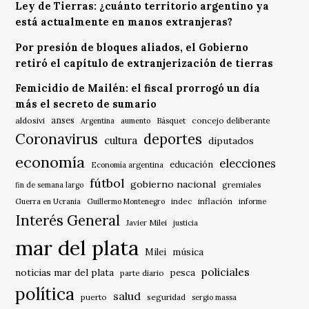
Ley de Tierras: ¿cuánto territorio argentino ya
está actualmente en manos extranjeras?
Por presión de bloques aliados, el Gobierno
retiró el capítulo de extranjerización de tierras
Femicidio de Mailén: el fiscal prorrogó un día
más el secreto de sumario
anses
aldosivi
Básquet
concejo deliberante
Argentina
aumento
Coronavirus
deportes
cultura
diputados
economía
elecciones
educación
Economía argentina
fútbol
gobierno nacional
gremiales
fin de semana largo
indec
inflación
Guerra en Ucrania
Guillermo Montenegro
informe
Interés General
Javier Milei
justicia
mar del plata
música
Milei
policiales
noticias mar del plata
pesca
parte diario
política
salud
puerto
seguridad
sergio massa