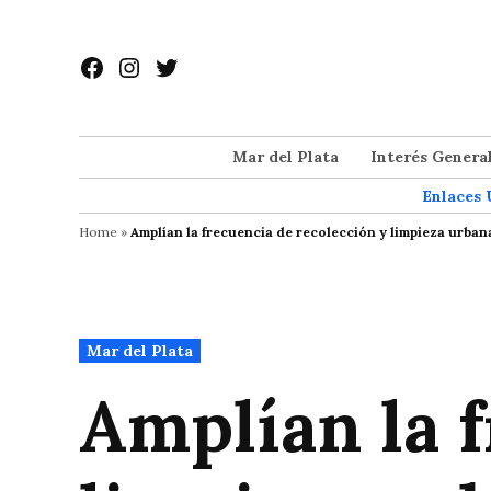
Saltar
al
Facebook
Instagram
Twitter
contenido
Mar del Plata
Interés Genera
Enlaces 
Home
»
Amplían la frecuencia de recolección y limpieza urban
Publicado
Mar del Plata
en
Amplían la f