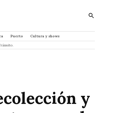
Open
Punto Noticias
Search
Noticias de Mar del Plata
ca
Puerto
Cultura y shows
ránsito.
ecolección y