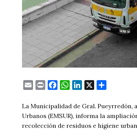
Email
Print
Facebook
WhatsApp
LinkedIn
X
Compa
La Municipalidad de Gral. Pueyrredón, a
Urbanos (EMSUR), informa la ampliación 
recolección de residuos e higiene urban