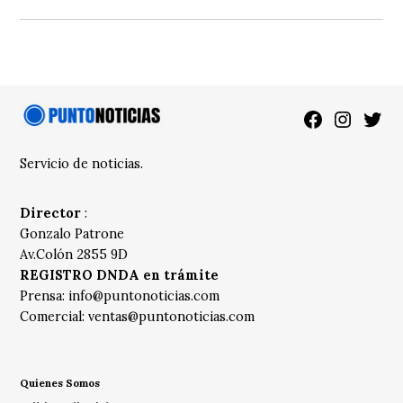
Facebook
Instagra
Twitt
Servicio de noticias.
Director
:
Gonzalo Patrone
Av.Colón 2855 9D
REGISTRO DNDA en trámite
Prensa:
info@puntonoticias.com
Comercial:
ventas@puntonoticias.com
Quienes Somos