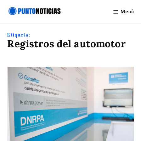
Saltar
Menú
al
Punto
contenido
Noticias
Etiqueta:
registros del automotor