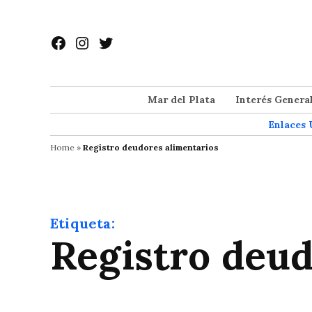
Saltar
al
Facebook
Instagram
Twitter
contenido
Mar del Plata
Interés Genera
Enlaces 
Home
»
Registro deudores alimentarios
Etiqueta:
Registro deu