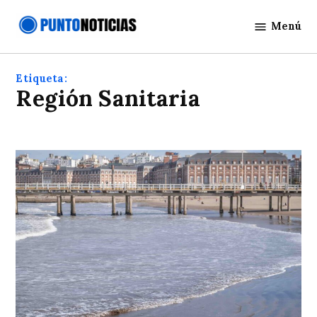
Saltar
Menú
al
Punto
contenido
Noticias
Etiqueta:
Región Sanitaria