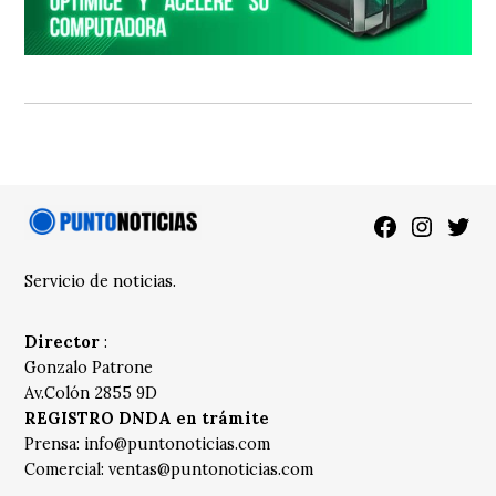
Facebook
Instagra
Twitt
Servicio de noticias.
Director
:
Gonzalo Patrone
Av.Colón 2855 9D
REGISTRO DNDA en trámite
Prensa:
info@puntonoticias.com
Comercial:
ventas@puntonoticias.com