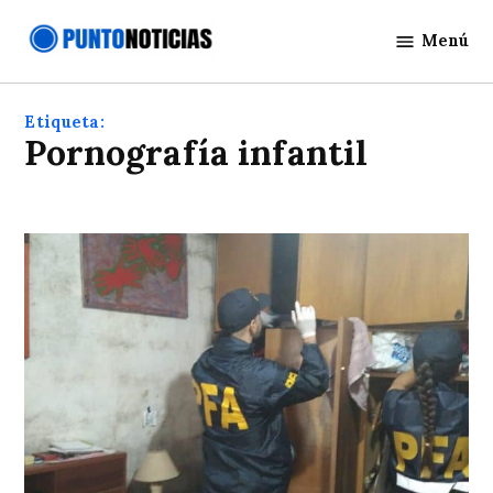
Saltar
Menú
al
Punto
contenido
Noticias
Etiqueta:
pornografía infantil