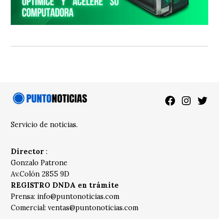
Facebook
Instagra
Twitt
Servicio de noticias.
Director
:
Gonzalo Patrone
Av.Colón 2855 9D
REGISTRO DNDA en trámite
Prensa:
info@puntonoticias.com
Comercial:
ventas@puntonoticias.com