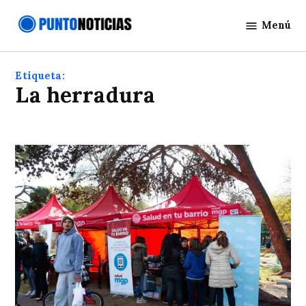
Saltar
Menú
al
Punto
contenido
Noticias
Etiqueta:
la herradura