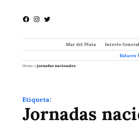
Saltar
al
Facebook
Instagram
Twitter
contenido
Mar del Plata
Interés Genera
Enlaces 
Home
»
jornadas nacionales
Etiqueta:
jornadas nac