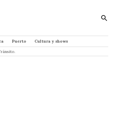
Open
Punto Noticias
Search
Noticias de Mar del Plata
ca
Puerto
Cultura y shows
ránsito.