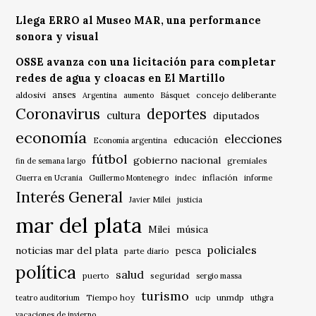
Llega ERRO al Museo MAR, una performance
sonora y visual
OSSE avanza con una licitación para completar
redes de agua y cloacas en El Martillo
anses
aldosivi
Básquet
concejo deliberante
Argentina
aumento
Coronavirus
deportes
cultura
diputados
economía
elecciones
educación
Economía argentina
fútbol
gobierno nacional
gremiales
fin de semana largo
indec
inflación
Guerra en Ucrania
Guillermo Montenegro
informe
Interés General
Javier Milei
justicia
mar del plata
música
Milei
policiales
noticias mar del plata
pesca
parte diario
política
salud
puerto
seguridad
sergio massa
turismo
Tiempo hoy
unmdp
teatro auditorium
ucip
uthgra
vacaciones de invierno