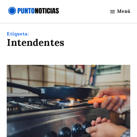
Saltar
Menú
al
Punto
contenido
Noticias
Etiqueta:
intendentes