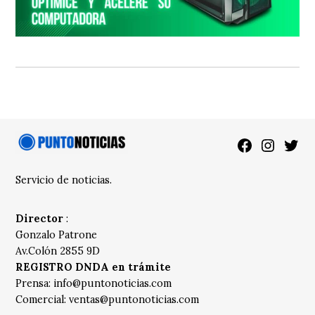
Facebook
Instagra
Twitt
Servicio de noticias.
Director
:
Gonzalo Patrone
Av.Colón 2855 9D
REGISTRO DNDA en trámite
Prensa:
info@puntonoticias.com
Comercial:
ventas@puntonoticias.com