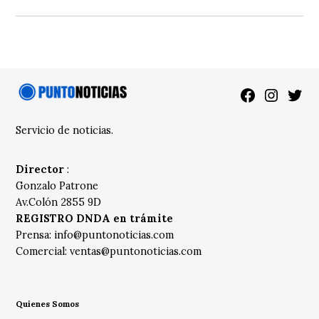
Facebook
Instagra
Twitt
Servicio de noticias.
Director
:
Gonzalo Patrone
Av.Colón 2855 9D
REGISTRO DNDA en trámite
Prensa:
info@puntonoticias.com
Comercial:
ventas@puntonoticias.com
Quienes Somos