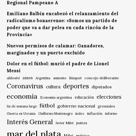
Regional Pampeano A
Emiliano Balbín encabezó el relanzamiento del
radicalismo bonaerense: «Somos un partido de
poder que va a dar pelea en cada rincón de la
Provincia»
Nuevos permisos de calamar: Ganadores,
marginados y un puerto excluido
Dolor en el fútbol: murió el padre de Lionel
Messi
anses
aldosivi
Básquet
concejo deliberante
Argentina
aumento
Coronavirus
deportes
cultura
diputados
economía
elecciones
educación
Economía argentina
fútbol
gobierno nacional
gremiales
fin de semana largo
indec
inflación
Guerra en Ucrania
Guillermo Montenegro
informe
Interés General
Javier Milei
justicia
mar del plata
música
Milei