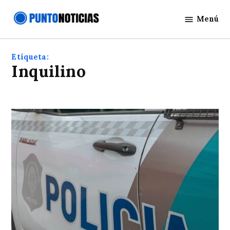
Saltar
Menú
al
Punto
contenido
Noticias
Etiqueta:
Inquilino