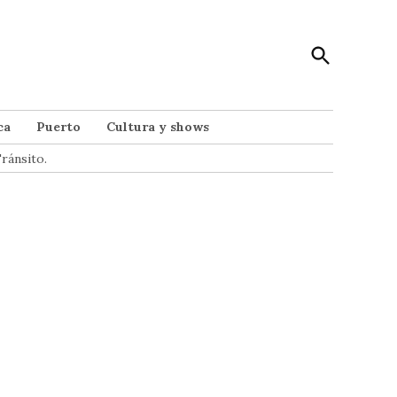
Open
Punto Noticias
Search
Noticias de Mar del Plata
ca
Puerto
Cultura y shows
ránsito.