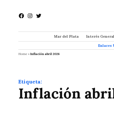
Saltar
al
Facebook
Instagram
Twitter
contenido
Mar del Plata
Interés Genera
Enlaces 
Home
»
Inflación abril 2026
Etiqueta:
Inflación abr