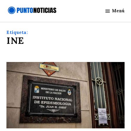
Saltar
Menú
al
Punto
contenido
Noticias
Etiqueta:
INE