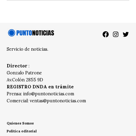
Facebook
Instagra
Twitt
Servicio de noticias.
Director
:
Gonzalo Patrone
Av.Colón 2855 9D
REGISTRO DNDA en trámite
Prensa:
info@puntonoticias.com
Comercial:
ventas@puntonoticias.com
Quienes Somos
Política editorial