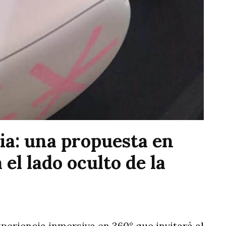
ia: una propuesta en
el lado oculto de la
eriencia inmersiva en 360° que invitará al