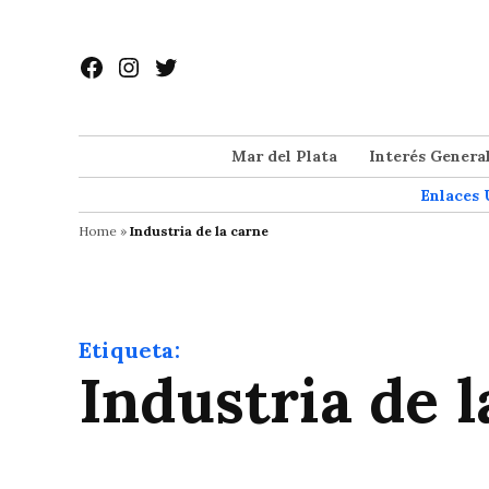
Saltar
al
Facebook
Instagram
Twitter
contenido
Mar del Plata
Interés Genera
Enlaces 
Home
»
Industria de la carne
Etiqueta:
Industria de 