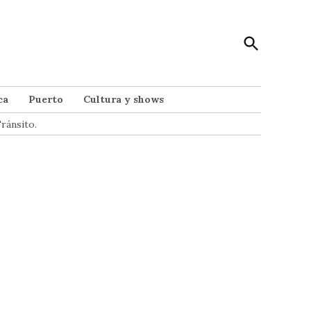
Open
Punto Noticias
Search
Noticias de Mar del Plata
ca
Puerto
Cultura y shows
ránsito.