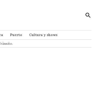
Open
Punto Noticias
Search
Noticias de Mar del Plata
ca
Puerto
Cultura y shows
ránsito.