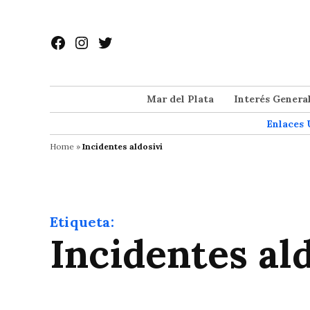
Saltar
al
Facebook
Instagram
Twitter
contenido
Mar del Plata
Interés Genera
Enlaces 
Home
»
Incidentes aldosivi
Etiqueta:
Incidentes al