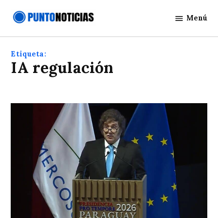
Saltar
Menú
al
Punto
contenido
Noticias
Etiqueta:
IA regulación