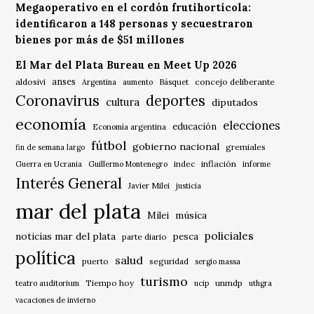
Megaoperativo en el cordón frutihortícola:
identificaron a 148 personas y secuestraron
bienes por más de $51 millones
El Mar del Plata Bureau en Meet Up 2026
anses
aldosivi
Básquet
concejo deliberante
Argentina
aumento
Coronavirus
deportes
cultura
diputados
economía
elecciones
educación
Economía argentina
fútbol
gobierno nacional
gremiales
fin de semana largo
indec
inflación
Guerra en Ucrania
Guillermo Montenegro
informe
Interés General
Javier Milei
justicia
mar del plata
música
Milei
policiales
noticias mar del plata
pesca
parte diario
política
salud
puerto
seguridad
sergio massa
turismo
Tiempo hoy
unmdp
teatro auditorium
ucip
uthgra
vacaciones de invierno