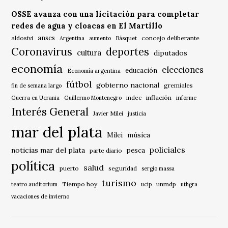
OSSE avanza con una licitación para completar
redes de agua y cloacas en El Martillo
anses
aldosivi
Básquet
concejo deliberante
Argentina
aumento
Coronavirus
deportes
cultura
diputados
economía
elecciones
educación
Economía argentina
fútbol
gobierno nacional
gremiales
fin de semana largo
indec
inflación
Guerra en Ucrania
Guillermo Montenegro
informe
Interés General
Javier Milei
justicia
mar del plata
música
Milei
policiales
noticias mar del plata
pesca
parte diario
política
salud
puerto
seguridad
sergio massa
turismo
Tiempo hoy
unmdp
teatro auditorium
ucip
uthgra
vacaciones de invierno