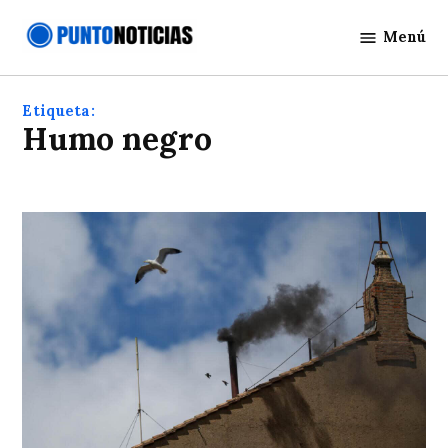
Saltar
Menú
al
Punto
contenido
Noticias
Etiqueta:
Humo negro