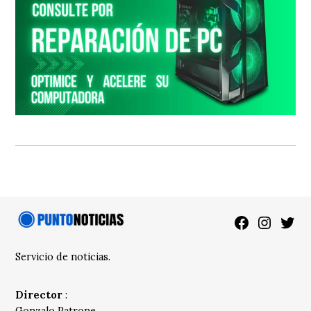
Facebook
Instagra
Twitt
Servicio de noticias.
Director
:
Gonzalo Patrone