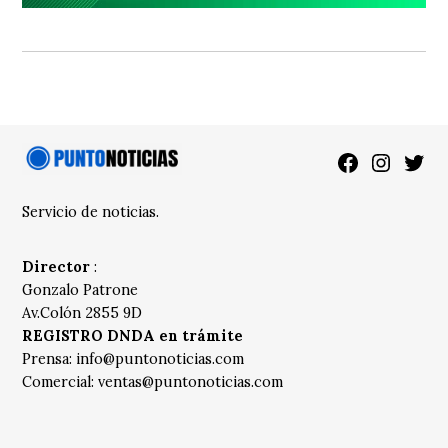
Facebook
Instagra
Twitt
Servicio de noticias.
Director
:
Gonzalo Patrone
Av.Colón 2855 9D
REGISTRO DNDA en trámite
Prensa:
info@puntonoticias.com
Comercial:
ventas@puntonoticias.com