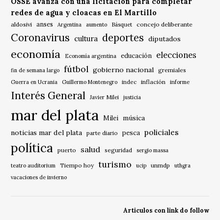
OSSE avanza con una licitación para completar
redes de agua y cloacas en El Martillo
anses
aldosivi
Básquet
concejo deliberante
Argentina
aumento
Coronavirus
deportes
cultura
diputados
economía
elecciones
educación
Economía argentina
fútbol
gobierno nacional
gremiales
fin de semana largo
indec
inflación
Guerra en Ucrania
Guillermo Montenegro
informe
Interés General
Javier Milei
justicia
mar del plata
música
Milei
policiales
noticias mar del plata
pesca
parte diario
política
salud
puerto
seguridad
sergio massa
turismo
Tiempo hoy
unmdp
teatro auditorium
ucip
uthgra
vacaciones de invierno
Articulos con link do follow