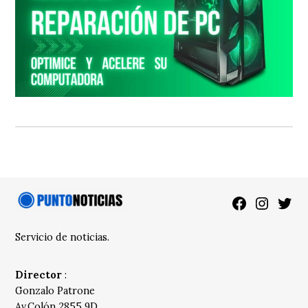
Facebook
Instagra
Twitt
Servicio de noticias.
Director
:
Gonzalo Patrone
Av.Colón 2855 9D